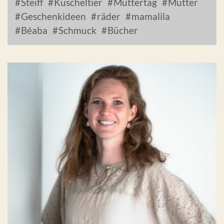
Steiff
Kuscheltier
Muttertag
Mütter
Geschenkideen
räder
mamalila
Béaba
Schmuck
Bücher