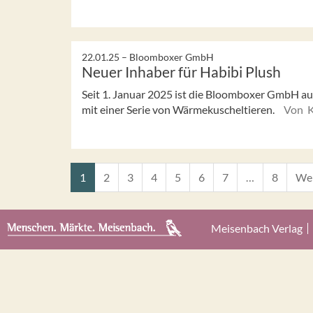
22.01.25 –
Bloomboxer GmbH
Neuer Inhaber für Habibi Plush
Seit 1. Januar 2025 ist die Bloomboxer GmbH a
mit einer Serie von Wärmekuscheltieren.
Von K
1
2
3
4
5
6
7
…
8
Wei
Meisenbach Verlag