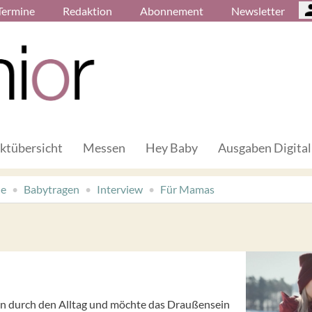
Termine
Redaktion
Abonnement
Newsletter
ktübersicht
Messen
Hey Baby
Ausgaben Digital
de
Babytragen
Interview
Für Mamas
ien durch den Alltag und möchte das Draußensein