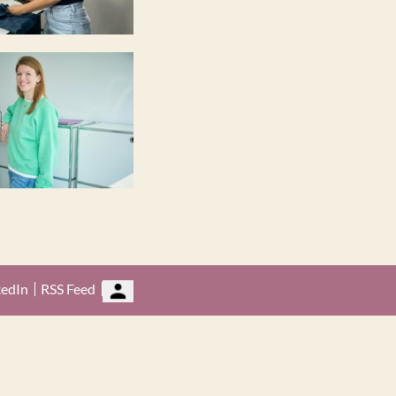
kedIn
RSS Feed