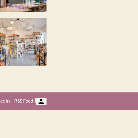
kedIn
RSS Feed