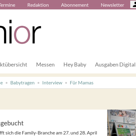
Termine
Redaktion
Abonnement
Newsletter
ktübersicht
Messen
Hey Baby
Ausgaben Digital
de
Babytragen
Interview
Für Mamas
sgebucht
ft sich die Family-Branche am 27. und 28. April