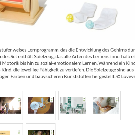
n stufenweises Lernprogramm, das die Entwicklung des Gehirns du
Jedes Set enthält Spielzeug, das alle Arten des Lernens innerhalb e
d Motorik bis hin zu sozial-emotionalem Lernen. Während ein Kin
ind, die jeweilige Fähigkeit zu vertiefen. Die Spielzeuge sind aus
tigen Farben und babysicheren Kunststoffen hergestellt. © Lovev