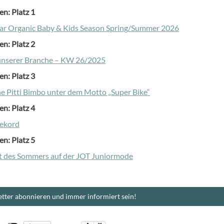
en: Platz 1
ar Organic Baby & Kids Season Spring/Summer 2026
en: Platz 2
unserer Branche – KW 26/2025
en: Platz 3
e Pitti Bimbo unter dem Motto „Super Bike“
en: Platz 4
Rekord
en: Platz 5
it des Sommers auf der JOT Juniormode
tter abonnieren und immer informiert sein!