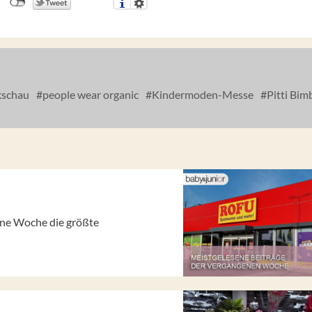
schau
people wear organic
Kindermoden-Messe
Pitti Bim
gene Woche die größte