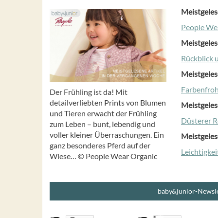
Meistgeles
People We
Meistgeles
Rückblick 
Meistgeles
Farbenfroh
Der Frühling ist da! Mit
detailverliebten Prints von Blumen
Meistgeles
und Tieren erwacht der Frühling
Düsterer 
zum Leben – bunt, lebendig und
voller kleiner Überraschungen. Ein
Meistgeles
ganz besonderes Pferd auf der
Leichtigke
Wiese… © People Wear Organic
baby&junior-Newsle