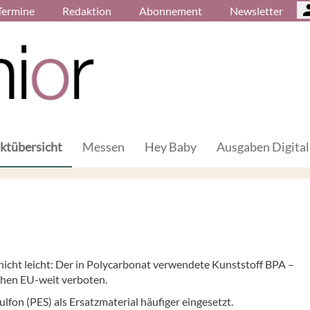
Termine
Redaktion
Abonnement
Newsletter
ktübersicht
Messen
Hey Baby
Ausgaben Digital
nicht leicht: Der in Polycarbonat verwendete Kunststoff BPA –
chen EU-weit verboten.
fon (PES) als Ersatzmaterial häufiger eingesetzt.