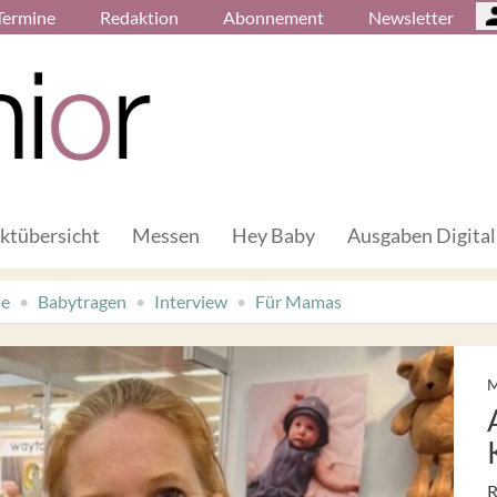
Termine
Redaktion
Abonnement
Newsletter
ktübersicht
Messen
Hey Baby
Ausgaben Digital
de
Babytragen
Interview
Für Mamas
M
R