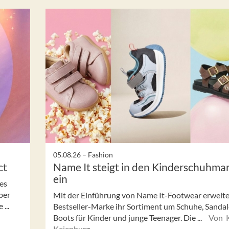
05.08.26 –
Fashion
ct
Name It steigt in den Kinderschuhma
ein
es
ber
Mit der Einführung von Name It-Footwear erweite
...
Bestseller-Marke ihr Sortiment um Schuhe, Sanda
Boots für Kinder und junge Teenager. Die ...
Von K
Keienburg