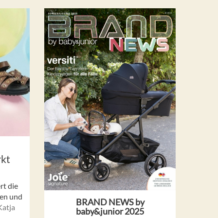
rkt
rt die
len und
BRAND NEWS by
atja
baby&junior 2025