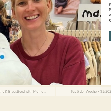
K
B
A
S
the & Breastfeed with Momc ...
Top 5 der Woche – 31/20