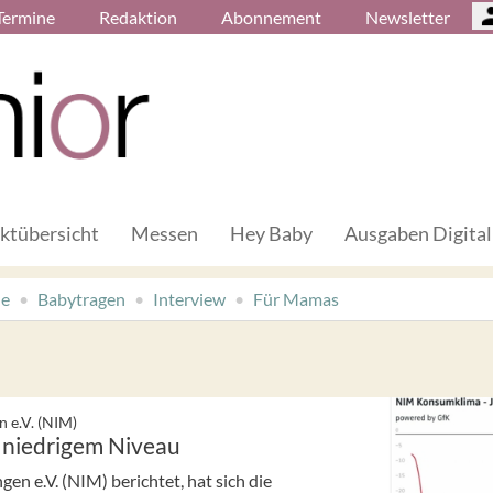
Termine
Redaktion
Abonnement
Newsletter
ktübersicht
Messen
Hey Baby
Ausgaben Digital
de
Babytragen
Interview
Für Mamas
 e.V. (NIM)
f niedrigem Niveau
n e.V. (NIM) berichtet, hat sich die