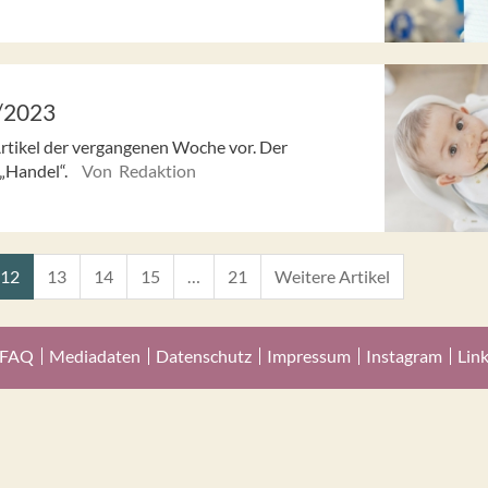
/2023
Artikel der vergangenen Woche vor. Der
 „Handel“.
Von Redaktion
12
13
14
15
…
21
Weitere Artikel
FAQ
Mediadaten
Datenschutz
Impressum
Instagram
Lin