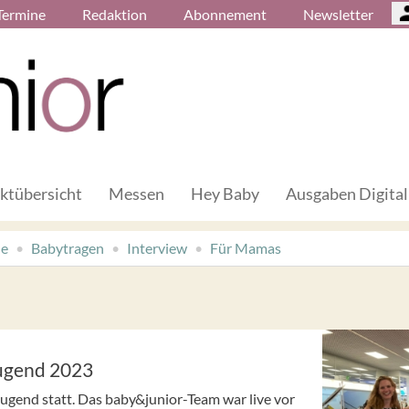
Termine
Redaktion
Abonnement
Newsletter
ktübersicht
Messen
Hey Baby
Ausgaben Digital
de
Babytragen
Interview
Für Mamas
Jugend 2023
Jugend statt. Das baby&junior-Team war live vor