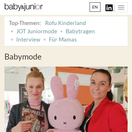
EN
Togg
navi
Top-Themen:
Rofu Kinderland
JOT Juniormode
Babytragen
Interview
Für Mamas
Babymode