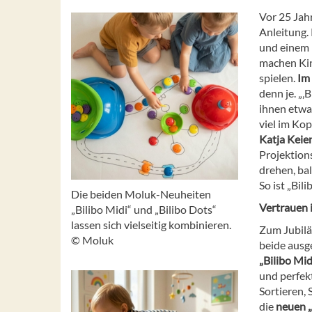
Vor 25 Jah
Anleitung.
und einem 
machen Kin
spielen.
Im 
denn je. „‚
ihnen etwa
viel im Kop
Katja Keie
Projektion
drehen, ba
So ist „Bil
Die beiden Moluk-Neuheiten
Vertrauen i
„Bilibo Midi“ und „Bilibo Dots“
lassen sich vielseitig kombinieren.
Zum Jubilä
© Moluk
beide ausg
„Bilibo Mid
und perfek
Sortieren, 
die
neuen „