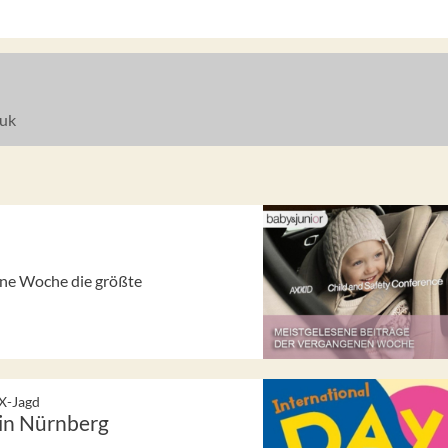
uk
gene Woche die größte
-X-Jagd
 in Nürnberg