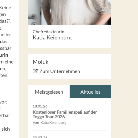
 Keine
gen
as?“,
e
Chefredakteurin
ueller
Katja Keienburg
 das
assbar
urin
Moluk
rn eine
en,
Zum Unternehmen
ten.
Meistgelesen
Aktuelles
vor;
18.05.26
.
Kostenloser Familienspaß auf der
erbar
Toggo Tour 2026
Von Katja Keienburg
 sich
30.07.26