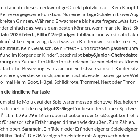
ren tauchte dieses merkwürdige Objekt plötzlich auf: Kein Knopf.
 Keine vorgegebene Funktion. Nur eine farbige Schale mit zwei Au
breiten Grinsen. Während Erwachsene bis heute fragen: „Was tut d
der einfach das, was sie am besten können, wenn man sie lässt: Si
Jahr 2026 feiert „Bilibo“ 25-jähriges Jubiläum
und wirkt dabei akt
Bilibo’ ist kein Spielzeug, das etwas von Kindern will, sondern eines,
s zutraut. Kein Geräusch, kein Effekt – und trotzdem passiert unf
f und im Körper der Kinder“, beschreibt
baby&junior-Chefredakte
nburg
den Zauber. Erhältlich in zahlreichen Farben bietet es Kinde
sfläche für Bewegung, Fantasie und Selbstwirksamkeit. Kinder sitz
lancieren, verstecken sich, sammeln Schätze oder bauen ganze Wel
ibo“ mal Helm, Boot, Hügel, Schildkröte, Trommel, Nest oder Thron.
n die kindliche Fantasie
um stellte Moluk auf der Spielwarenmesse gleich zwei Neuheiten 
ezeichnet mit dem
spielgut®-Siegel
für besonders hohen Spielwert
i“
ist mit 29 x 29 x 16 cm überschaubar in der Größe, gut kontrolli
t für sensorische Erfahrungen drinnen wie draußen. Zum Zählen,
Schnippen, Sammeln, Einfädeln oder Erfinden eigener Spiele eignen
Bilibo Dots“
: Die 36 farbigen Spielsteine mit Augen verbinden