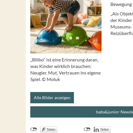
Bewegung m
„Als Objekt
der Kinder
Museums- u
Reizüberfl
„Bilibo“ ist eine Erinnerung daran,
was Kinder wirklich brauchen:
Neugier. Mut. Vertrauen ins eigene
Spiel. © Moluk
Alle Bilder anzeigen
baby&junior-Newsle