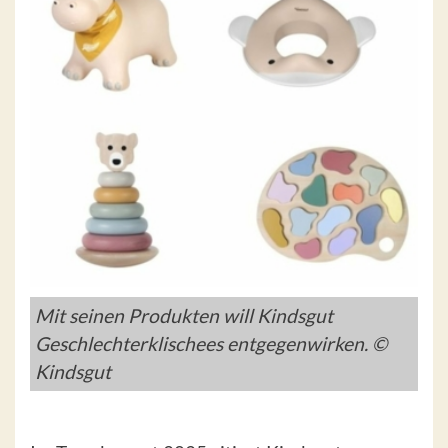
Mit seinen Produkten will Kindsgut
Geschlechterklischees entgegenwirken. ©
Kindsgut