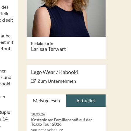
 des
teile
ki seit
laube,
eit mit
Redakteurin
etont
Larissa Terwart
ner
Lego Wear / Kabooki
s und
Zum Unternehmen
abooki
ber
Meistgelesen
Aktuelles
Duplo
18.05.26
s 14-
Kostenloser Familienspaß auf der
Toggo Tour 2026
.
Von Katja Keienburg