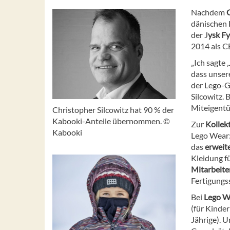
Nachdem
dänischen 
der J
ysk
Fy
2014 als C
„Ich sagte 
dass unser
der Lego-G
Silcowitz. 
Miteigentü
Christopher Silcowitz hat 90 % der
Kabooki-Anteile übernommen. ©
Zur
Kollek
Kabooki
Lego Wear:
das
erweit
Kleidung f
Mitarbeite
Fertigungs
Bei
Lego W
(für Kinde
Jährige). 