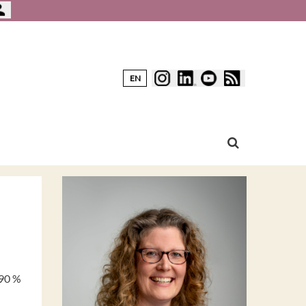
EN
 90 %