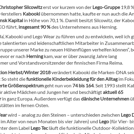
Christopher Silcowitz
erst vor kurzem von der
Lego-Gruppe
19,8 %
Herstellers
Kabooki
übernommen hatte, kaufte er nun auch die An
nsk Kapital
in Höhe von 70,1 %. Damit besitzt Silcowitz, der Kaboo
EO führt,
insgesamt 90 %
des Unternehmens aus Herning.
‚Ja‘, Kabooki und Lego Wear zu führen und zu entwickeln, weil ich g
e talentierten und leidenschaftlichen Mitarbeiter in Zusammenarb
ruppe unserer Marke zu neuen Höhenflügen verhelfen können“, b
Bevor er nach
Herning
kam, war er über zwanzig Jahre lang
mer und Vorstandsvorsitzender der finnischen Firma Reima.
tion Herbst/Winter 2018
verändert Kabooki die Marken-DNA sei
 So steht die
funktionelle Kinderbekleidung für den Alltag
im Foku
erte Größenspektrum
geht nun von
74 bis 164
. Seit 1993 stellt K
ür aktive Mädchen und Jungen her und beschäftigt
aktuell 65
r
in ganz Europa. Außerdem verfügt das
dänische Unternehmen
ü
stätten im fernen Osten.
ear
wird – analog zu den Steinen – unterschieden zwischen
Lego 
r im Alter von neun Monaten bis vier Jahren) und
Lego
(für Vier- bi
Unter dem Label
Lego Tec
läuft die funktionelle Outdoor-Kollektion