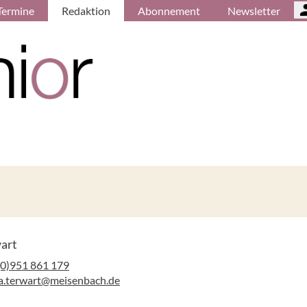
Termine
Redaktion
Abonnement
Newsletter
wart
(0)951 861 179
sa.terwart@meisenbach.de