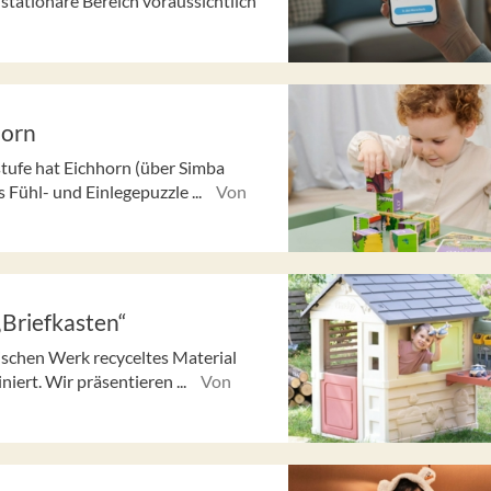
tationäre Bereich voraussichtlich
horn
tufe hat Eichhorn (über Simba
 Fühl- und Einlegepuzzle ...
Von
„Briefkasten“
ischen Werk recyceltes Material
ert. Wir präsentieren ...
Von