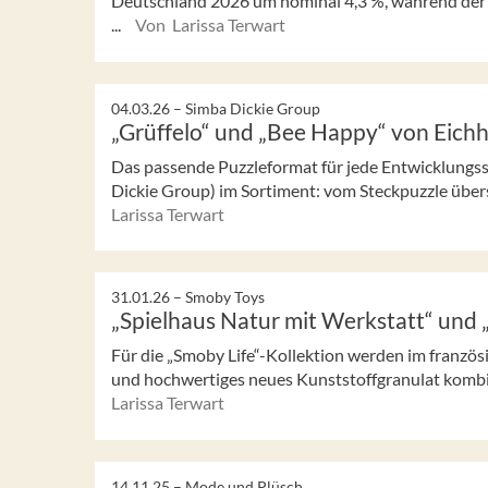
Deutschland 2026 um nominal 4,3 %, während der s
...
Von Larissa Terwart
04.03.26 –
Simba Dickie Group
„Grüffelo“ und „Bee Happy“ von Eich
Das passende Puzzleformat für jede Entwicklungss
Dickie Group) im Sortiment: vom Steckpuzzle übers
Larissa Terwart
31.01.26 –
Smoby Toys
„Spielhaus Natur mit Werkstatt“ und 
Für die „Smoby Life“-Kollektion werden im französ
und hochwertiges neues Kunststoffgranulat kombini
Larissa Terwart
14.11.25 –
Mode und Plüsch