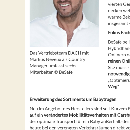
vierten Ge
decken wei
warme Bekl
insgesamt 
Fokus Fac
BeSafe bel
Hybridhänd
Das Vertriebsteam DACH mit
Onlinern o
Markus Neveux als Country
reinen Onl
Manager umfasst sechs
Sitz muss 
Mitarbeiter. © BeSafe
notwendig
„Optimieru
Weg
.“
Erweiterung des Sortiments um Babytragen
Neu im Angebot des Herstellers sind seit Kurzem B
auf ein
verändertes Mobilitätsverhalten mit Carsh
der optimale Transport für ein Baby außerhalb des 
heute bei den verengten Verkehrsräumen direkt vor