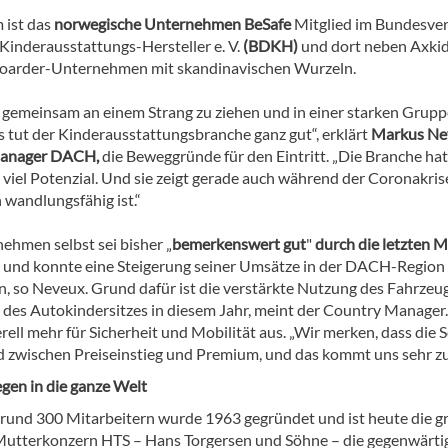
 ist das
norwegische Unternehmen BeSafe
Mitglied im Bundesve
Kinderausstattungs-Hersteller e. V.
(BDKH)
und dort neben Axkid
oarder-Unternehmen mit skandinavischen Wurzeln.
, gemeinsam an einem Strang zu ziehen und in einer starken Grupp
s tut der Kinderausstattungsbranche ganz gut“, erklärt
Markus Nev
anager DACH,
die Beweggründe für den Eintritt. „Die Branche hat
viel Potenzial. Und sie zeigt gerade auch während der Coronakris
h wandlungsfähig ist.“
ehmen selbst sei bisher „
bemerkenswert gut
"
durch die letzten 
n
und konnte eine Steigerung seiner Umsätze in der DACH-Region
n, so Neveux. Grund dafür ist die verstärkte Nutzung des Fahrzeu
 des Autokindersitzes in diesem Jahr, meint der Country Manager.
ell mehr für Sicherheit und Mobilität aus. „Wir merken, dass die 
d zwischen Preiseinstieg und Premium, und das kommt uns sehr zu
en in die ganze Welt
 rund 300 Mitarbeitern wurde 1963 gegründet und ist heute die g
utterkonzern HTS – Hans Torgersen und Söhne – die gegenwärtig