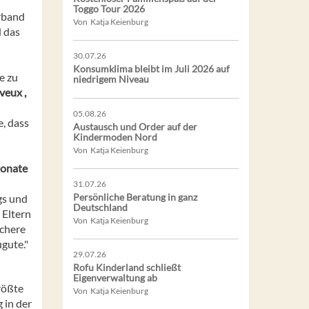
Toggo Tour 2026
rband
Von Katja Keienburg
 das
30.07.26
Konsumklima bleibt im Juli 2026 auf
e zu
niedrigem Niveau
eux ,
05.08.26
e, dass
Austausch und Order auf der
Kindermoden Nord
Von Katja Keienburg
Monate
31.07.26
Persönliche Beratung in ganz
gs und
Deutschland
 Eltern
Von Katja Keienburg
Schere
gute."
29.07.26
Rofu Kinderland schließt
Eigenverwaltung ab
rößte
Von Katja Keienburg
 in der