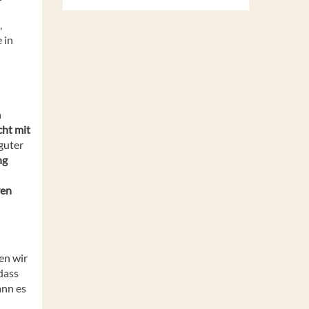
,
 in
n
cht mit
guter
ng
ren
en wir
dass
ann es