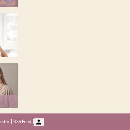
kedIn
RSS Feed