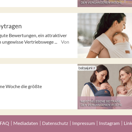
bytragen
, gute Bewertungen, ein attraktiver
h ungewisse Vertriebswege ...
Von
gene Woche die größte
FAQ
Mediadaten
Datenschutz
Impressum
Instagram
Lin