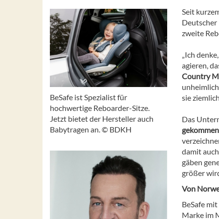
Seit kurzem
Deutscher 
zweite Reb
„Ich denke
agieren, da
Country M
unheimlich 
BeSafe ist Spezialist für
sie ziemlic
hochwertige Reboarder-Sitze.
Jetzt bietet der Hersteller auch
Das Untern
Babytragen an. © BDKH
gekomme
verzeichne
damit auch
gäben gener
größer wir
Von Norweg
BeSafe mit
Marke im M