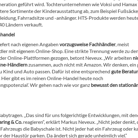
neration geführt wird. Tochterunternehmen wie Voksi und Hamax
tere Sortimente der Kinderausstattung ab, zum Beispiel Fußsäcke
eidung, Fahrradsitze und -anhänger. HTS-Produkte werden heute
40 Ländern verkauft.
hhandel
iefert nach eigenen Angaben
vorzugsweise Fachhändler
, meist
ler mit eigenem Online-Shop. Eine strikte Trennung werde zu de
der Online-Plattformen gezogen, betont Neveux. „Wir arbeiten
ni
ine-Händlern
zusammen, auch nicht mit Amazon. Wir denken, ein 
zu Kind und Auto passen. Dafür ist eine entsprechend
gute Beratu
. Hier gibt es im reinen Online-Handel heute noch
ngspotenzial‘. Wir gehen nach wie vor ganz
bewusst den stationä
abytragen. „Das sind für uns folgerichtige Entwicklungen, mit den
aring & Co.
reagieren“, erklärt Markus Neveux. „Nicht jeder denkt, 
Fahrzeugs die Babyschale ist. Nicht jeder hat ein Fahrzeug oder k
 der Haustür parken. Da ändert sich gerade unheimlich viel.“