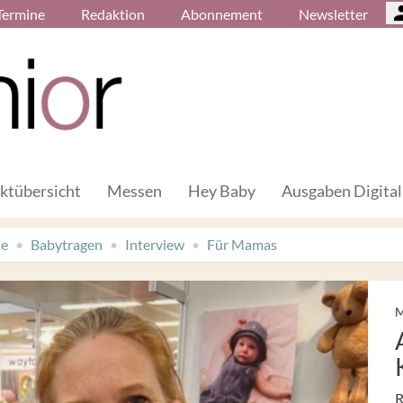
Termine
Redaktion
Abonnement
Newsletter
ktübersicht
Messen
Hey Baby
Ausgaben Digital
de
Babytragen
Interview
Für Mamas
M
R