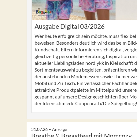
Ausgabe Digital 03/2026
Wer heute erfolgreich sein möchte, muss flexibel
beweisen. Besonders deutlich wird das beim Blic
Kundschaft. Eltern informieren sich digital, verg
gleichzeitig persönliche Beratung, Inspiration un
aktueller Lieblingsladen nordlykk in Kiel schafft
Sortimentsauswahl zu begleiten, präsentieren wi
der anstehenden Modemessen sowie Themenwelte
Mobil und Zu Tisch. Ein verlässlicher Fachhandel
attraktive Produktpalette im Mittelpunkt unserer 
gespannt auf unsere Designgeschichten über M
der Ideenschmiede Coppenrath/Die Spiegelburg
31.07.26 –
Anzeige
Breathe & Breastfeed mit Momcozy