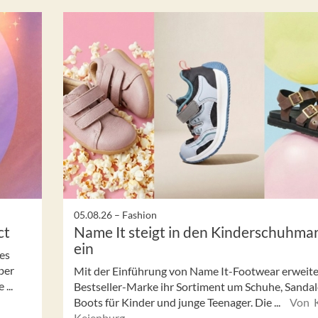
05.08.26 –
Fashion
ct
Name It steigt in den Kinderschuhma
ein
es
ber
Mit der Einführung von Name It-Footwear erweite
...
Bestseller-Marke ihr Sortiment um Schuhe, Sanda
Boots für Kinder und junge Teenager. Die ...
Von K
Keienburg