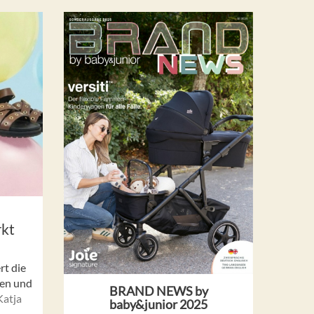
rkt
rt die
len und
BRAND NEWS by
atja
baby&junior 2025