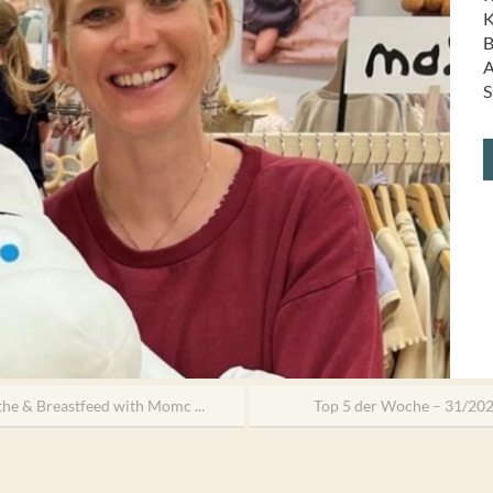
K
B
A
S
the & Breastfeed with Momc ...
Top 5 der Woche – 31/20