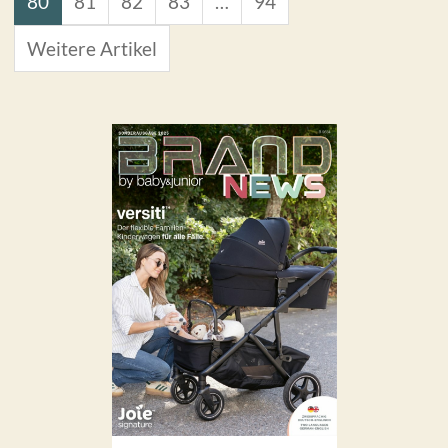
80
81
82
83
…
94
Weitere Artikel