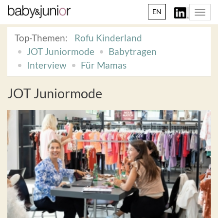
EN
Togg
navi
Top-Themen:
Rofu Kinderland
JOT Juniormode
Babytragen
Interview
Für Mamas
JOT Juniormode