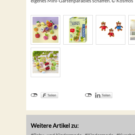
eigenes Mini-Gartenparadies schaffen. © Kosmos
Weitere Artikel zu:
Baby- und Kindermode
Kindermode
Kuschel