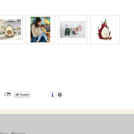
tier
Spiele