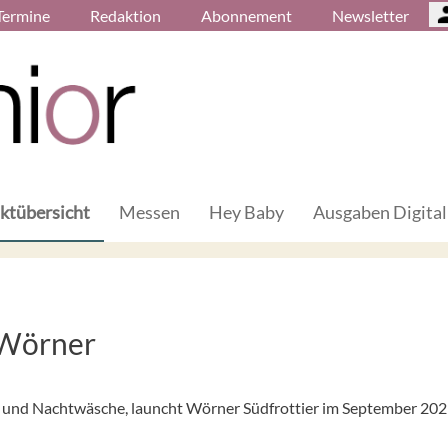
Termine
Redaktion
Abonnement
Newsletter
ktübersicht
Messen
Hey Baby
Ausgaben Digital
 Wörner
ren und Nachtwäsche, launcht Wörner Südfrottier im September 20