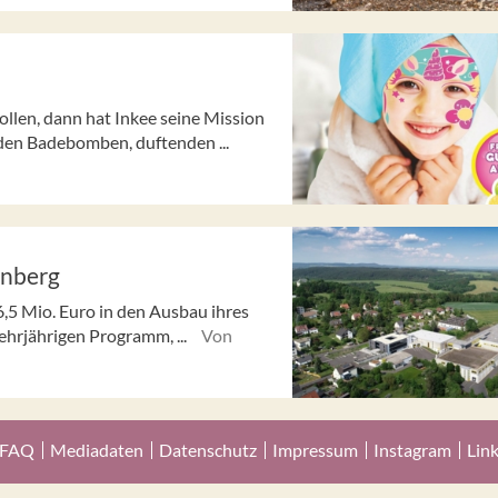
llen, dann hat Inkee seine Mission
nden Badebomben, duftenden ...
enberg
6,5 Mio. Euro in den Ausbau ihres
ehrjährigen Programm, ...
Von
FAQ
Mediadaten
Datenschutz
Impressum
Instagram
Lin