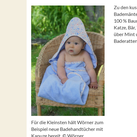
Zu den kus
Bademäntel
100 % Baumw
Katze, Bär
über Mint u
Baderatten
Für die Kleinsten hält Wörner zum
Beispiel neue Badehandtücher mit
Kapuze bereit. © Wörner