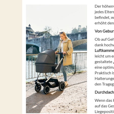
Der höhenv
jedes Elter
befindet, w
erhöht den
Von Geburt
Ob auf Geh
dank hochw
Luftkamme
leicht um 
gestaltete
eine optim
Praktisch 
Halterunge
den Tragegr
Durchdach
Wenn das K
auf das Ge
Liegeposit