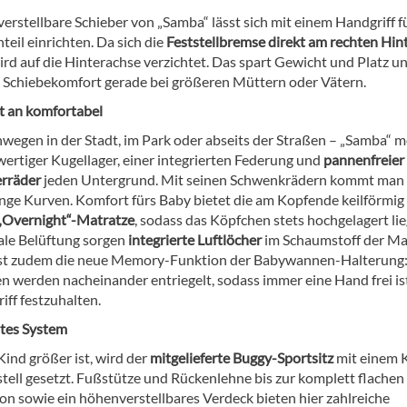
erstellbare Schieber von „Samba“ lässt sich mit einem Handgriff f
nteil einrichten. Da sich die
Feststellbremse direkt am rechten Hin
ird auf die Hinterachse verzichtet. Das spart Gewicht und Platz u
 Schiebekomfort gerade bei größeren Müttern oder Vätern.
 an komfortabel
wegen in der Stadt, im Park oder abseits der Straßen – „Samba“ m
ertiger Kugellager, einer integrierten Federung und
pannenfreier
rräder
jeden Untergrund. Mit seinen Schwenkrädern kommt man
enge Kurven. Komfort fürs Baby bietet die am Kopfende keilförmig
„Overnight“-Matratze
, sodass das Köpfchen stets hochgelagert lie
ale Belüftung sorgen
integrierte Luftlöcher
im Schaumstoff der Ma
ist zudem die neue Memory-Funktion der Babywannen-Halterung:
n werden nacheinander entriegelt, sodass immer eine Hand frei is
iff festzuhalten.
tes System
ind größer ist, wird der
mitgelieferte Buggy-Sportsitz
mit einem K
stell gesetzt. Fußstütze und Rückenlehne bis zur komplett flachen
ion sowie ein höhenverstellbares Verdeck bieten hier zahlreiche