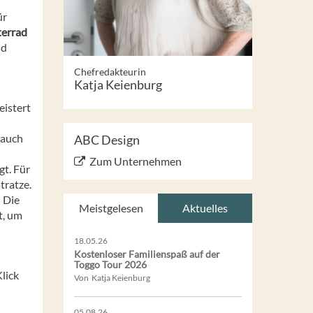
ür
terrad
nd
Chefredakteurin
Katja Keienburg
eistert
 auch
ABC Design
Zum Unternehmen
gt. Für
tratze.
 Die
Meistgelesen
Aktuelles
t, um
18.05.26
Kostenloser Familienspaß auf der
Toggo Tour 2026
lick
Von Katja Keienburg
05.08.26