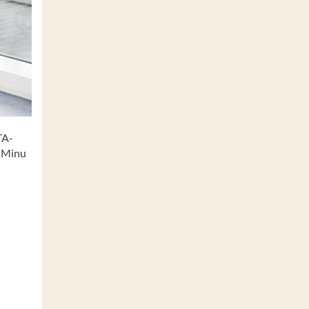
TA-
 „Minu