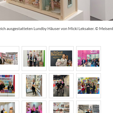
ilreich ausgestatteten Lundby Häuser von Micki Leksaker. © Meise