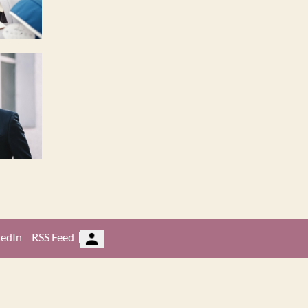
kedIn
RSS Feed