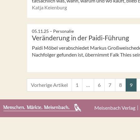
tatsächlich was, wann, warum und wo kauft, blieb bi
Katja Keienburg
05.11.25 –
Personalie
Veränderung in der Paidi-Führung
Paidi Möbel verabschiedet Markus Großweischede 
Nachfolger gefunden ist, übernimmt Falk Thies se
Vorherige Artikel
1
…
6
7
8
9
Meisenbach Verlag