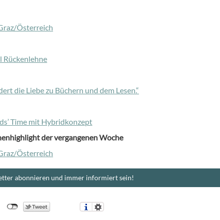
 Graz/Österreich
l Rückenlehne
dert die Liebe zu Büchern und dem Lesen.“
ds’ Time mit Hybridkonzept
henhighlight der vergangenen Woche
 Graz/Österreich
tter abonnieren und immer informiert sein!