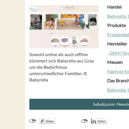
Handel
Babyrella,
Produkte
Problemfal
Hersteller
„,SAMi’ för
Sowohl online als auch offline
kümmert sich Babyrella aus Graz
Messen
um die Bedürfnisse
Nächste Ki
unterschiedlicher Familien. ©
Babyrella
Das Branc
Babyrella,
baby&junior-Newsle