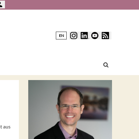
EN
t aus