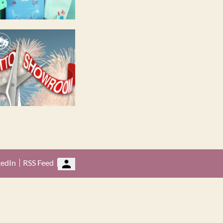
kedIn
RSS Feed