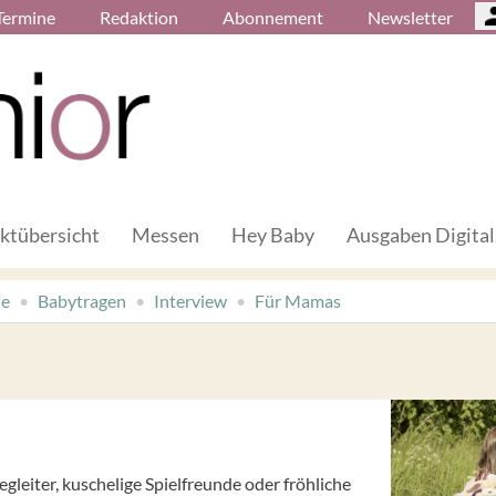
Termine
Redaktion
Abonnement
Newsletter
ktübersicht
Messen
Hey Baby
Ausgaben Digital
de
Babytragen
Interview
Für Mamas
egleiter, kuschelige Spielfreunde oder fröhliche