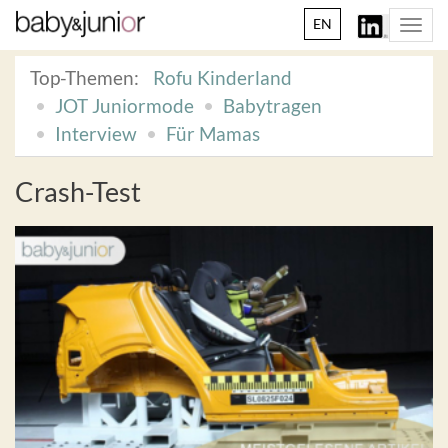
EN
Togg
navi
Top-Themen:
Rofu Kinderland
JOT Juniormode
Babytragen
Interview
Für Mamas
Crash-Test