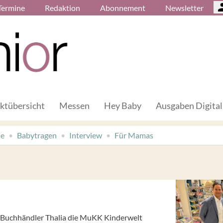
Termine
Redaktion
Abonnement
Newsletter
ktübersicht
Messen
Hey Baby
Ausgaben Digital
de
Babytragen
Interview
Für Mamas
-Buchhändler Thalia die MuKK Kinderwelt