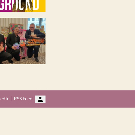
kedIn
RSS Feed