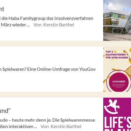
ht
d die Haba Familygroup das Insolvenzverfahren
 März wieder ...
Von Kerstin Barthel
von Spielwaren? Eine Online-Umfrage von YouGov
und“
eude – heute mehr denn je. Die Spielwarenmesse
ßen interaktiven ...
Von Kerstin Barthel