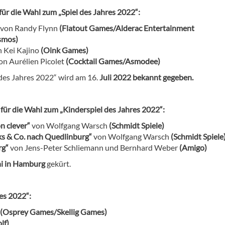
für die Wahl zum „Spiel des Jahres 2022“:
von Randy Flynn
(Flatout Games/Alderac Entertainment
smos)
 Kei Kajino
(Oink Games)
on Aurélien Picolet
(Cocktail Games/Asmodee)
 des Jahres 2022“ wird am 16.
Juli 2022 bekannt gegeben.
für die Wahl zum „Kinderspiel des Jahres 2022“:
n clever“
von
Wolfgang Warsch
(Schmidt Spiele)
s & Co. nach Quedlinburg
“
von
Wolfgang Warsch
(Schmidt Spiele
rg“
von Jens-Peter Schliemann und Bernhard Weber
(Amigo)
ni in Hamburg
gekürt.
es 2022“:
(Osprey Games/Skellig Games)
lf)