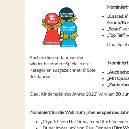
Nominiert 
„Cascadia“
Group/Ko
„Scout“
von
„Top Ten“
v
Das „Spiel
Auch in diesem Jahr werden
Nominiert 
wieder besondere Spiele in drei
Kategorien ausgezeichnet. © Spiel
„Auch scho
des Jahres
„Mit Quack
„Zauberbe
Das „Kinderspiel des Jahres 2022“ wird am
20. Ju
Nominiert für die Wahl zum „Kennerspiel des Jahr
„
Cryptid“ von Hal Duncan und Ruth Veevers
„
Dune: Imperium“ von Paul Dennen
(Dire Wo