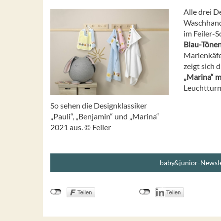
Alle drei 
Waschhandsc
im Feiler-S
Blau-Töne
Marienkäfer
zeigt sich 
„Marina“ m
Leuchtturm
So sehen die Designklassiker
„Pauli“, „Benjamin“ und „Marina“
2021 aus. © Feiler
baby&junior-Newsle