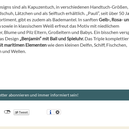
Designs sind als Kapuzentuch, in verschiedenen Handtuch-Größen, 
huh, Lätzchen und als Seiftuch erhältlich. „Pauli“, seit über 50 J
ortiment, gibt es zudem als Bademantel. In sanften
Gelb-, Rosa- u
n
sowie in klassischem Weiß erfreut das Motiv mit niedlichem
, Blume und Pilz Eltern, Großeltern und Babys. Ein bisschen versp
das Design
„Benjamin“ mit Ball und Spieluhr.
Das Triple komplettier
it maritimen Elementen
wie dem kleinen Delfin, Schiff, Fischchen,
 und Wellen.
tter abonnieren und immer informiert sein!