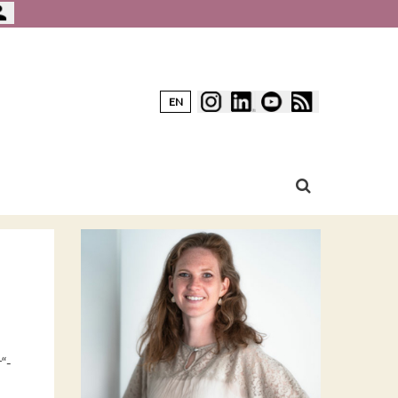
EN
“-