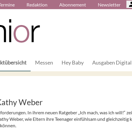
Termine
Redaktion
Abonnement
Newsletter
ktübersicht
Messen
Hey Baby
Ausgaben Digital
n Kathy Weber
sforderungen. In ihrem neuen Ratgeber „Ich mach, was ich will!“ ze
thy Weber, wie Eltern ihre Teenager einfühlsam und gleichzeitig k
 können.