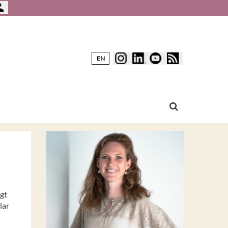
EN
igt
lar