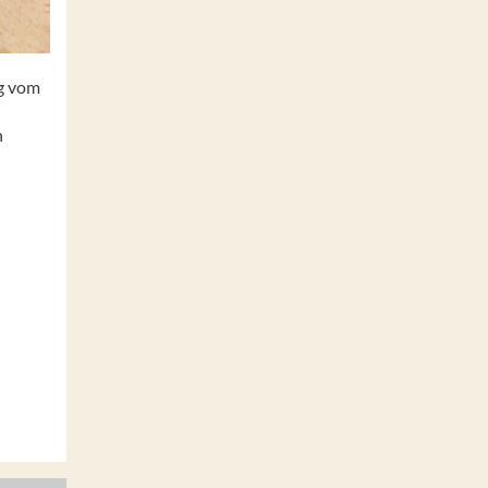
ig vom
n