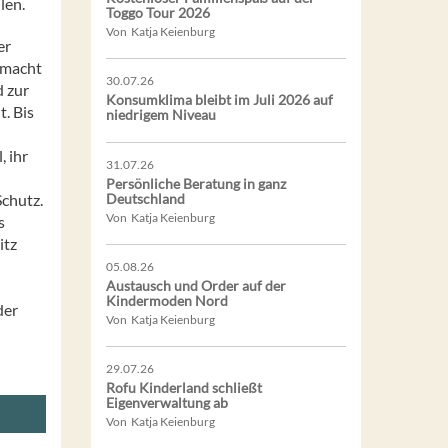
len.
Toggo Tour 2026
Von Katja Keienburg
er
 macht
30.07.26
d zur
Konsumklima bleibt im Juli 2026 auf
. Bis
niedrigem Niveau
, ihr
31.07.26
Persönliche Beratung in ganz
Schutz.
Deutschland
Von Katja Keienburg
s
itz
05.08.26
Austausch und Order auf der
Kindermoden Nord
der
Von Katja Keienburg
29.07.26
Rofu Kinderland schließt
Eigenverwaltung ab
Von Katja Keienburg