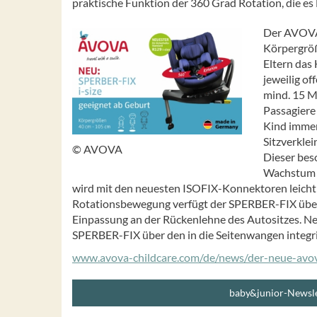
praktische Funktion der 360 Grad Rotation, die es 
Der AVOVA 
Körpergröß
Eltern das 
jeweilig o
mind. 15 M
Passagiere 
Kind immer
Sitzverkle
© AVOVA
Dieser beso
Wachstum d
wird mit den neuesten ISOFIX-Konnektoren leicht 
Rotationsbewegung verfügt der SPERBER-FIX über 
Einpassung an der Rückenlehne des Autositzes. Neb
SPERBER-FIX über den in die Seitenwangen integrie
www.avova-childcare.com/de/news/der-neue-avova
baby&junior-Newsle