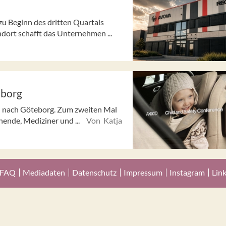
u Beginn des dritten Quartals
ort schafft das Unternehmen ...
eborg
e“ nach Göteborg. Zum zweiten Mal
hende, Mediziner und ...
Von Katja
FAQ
Mediadaten
Datenschutz
Impressum
Instagram
Lin