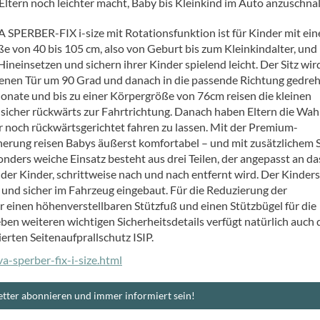
Eltern noch leichter macht, Baby bis Kleinkind im Auto anzuschnal
SPERBER-FIX i-size mit Rotationsfunktion ist für Kinder mit ein
e von 40 bis 105 cm, also von Geburt bis zum Kleinkindalter, und
Hineinsetzen und sichern ihrer Kinder spielend leicht. Der Sitz wir
ffenen Tür um 90 Grad und danach in die passende Richtung gedreht
onate und bis zu einer Körpergröße von 76cm reisen die kleinen
sicher rückwärts zur Fahrtrichtung. Danach haben Eltern die Wahl
 noch rückwärtsgerichtet fahren zu lassen. Mit der Premium-
inerung reisen Babys äußerst komfortabel – und mit zusätzlichem 
nders weiche Einsatz besteht aus drei Teilen, der angepasst an da
er Kinder, schrittweise nach und nach entfernt wird. Der Kinders
und sicher im Fahrzeug eingebaut. Für die Reduzierung der
einen höhenverstellbaren Stützfuß und einen Stützbügel für die
en weiteren wichtigen Sicherheitsdetails verfügt natürlich auch 
rten Seitenaufprallschutz ISIP.
-sperber-fix-i-size.html
tter abonnieren und immer informiert sein!