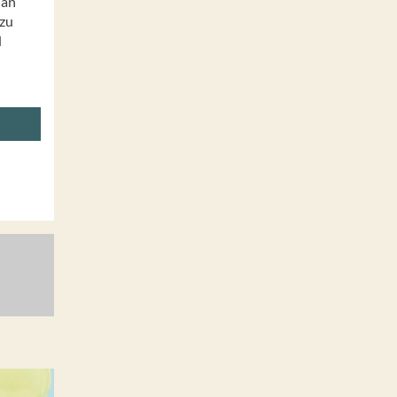
 an
 zu
d