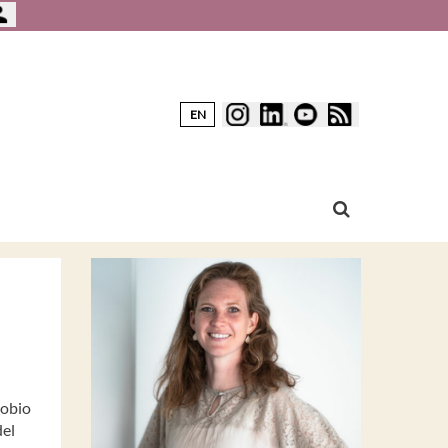
EN
iobio
del