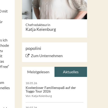
0 mit
ür
Chefredakteurin
Katja Keienburg
s ich
ethode
popolini
zu
Zum Unternehmen
it
das
yFree“
Meistgelesen
Aktuelles
zum
18.05.26
nelles
Kostenloser Familienspaß auf der
Toggo Tour 2026
Von Katja Keienburg
30.07.26