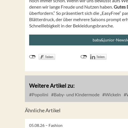
noch immer schön. Wenn wir uns bewusst aufs Wese
denen wir lange Freude und Nutzen haben.
Gutes 
überfordern.“ So präsentiert sich die „EasyFree“ 
Blätterdruck, der über mehrere Saisons prompt erhäl
Schnelllebigkeit in der Bekleidungsbranche.
baby&junior-Newsle
Weitere Artikel zu:
Popolini
Baby- und Kindermode
Wickeln
W
Ähnliche Artikel
05.08.26 –
Fashion