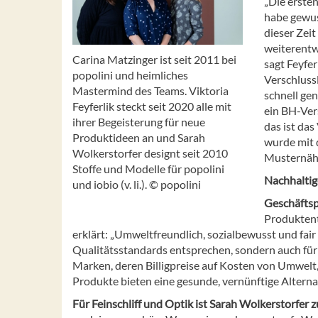
„Die erste
habe gewuss
dieser Zei
weiterentwi
Carina Matzinger ist seit 2011 bei
sagt Feyfer
popolini und heimliches
Verschlussl
Mastermind des Teams. Viktoria
schnell ge
Feyferlik steckt seit 2020 alle mit
ein BH-Ver
ihrer Begeisterung für neue
das ist da
Produktideen an und Sarah
wurde mit 
Wolkerstorfer designt seit 2010
Musternäher
Stoffe und Modelle für popolini
Nachhalti
und iobio (v. li.). © popolini
Geschäftsp
Produktent
erklärt: „Umweltfreundlich, sozialbewusst und fai
Qualitätsstandards entsprechen, sondern auch für d
Marken, deren Billigpreise auf Kosten von Umwelt,
Produkte bieten eine gesunde, vernünftige Alternat
Für Feinschliff und Optik ist Sarah Wolkerstorfer 