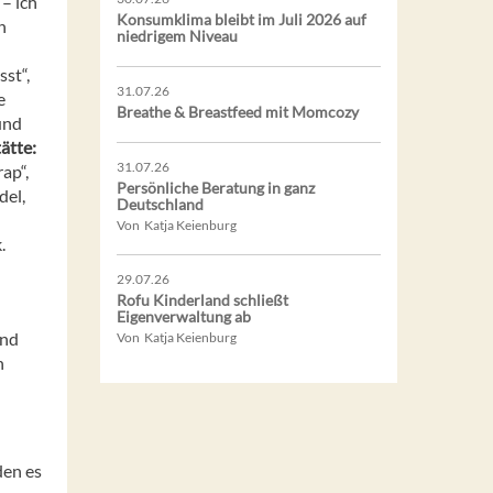
– ich
Konsumklima bleibt im Juli 2026 auf
n
niedrigem Niveau
sst“,
31.07.26
e
Breathe & Breastfeed mit Momcozy
und
ätte:
31.07.26
ap“,
Persönliche Beratung in ganz
del,
Deutschland
Von Katja Keienburg
.
29.07.26
Rofu Kinderland schließt
Eigenverwaltung ab
und
Von Katja Keienburg
n
den es