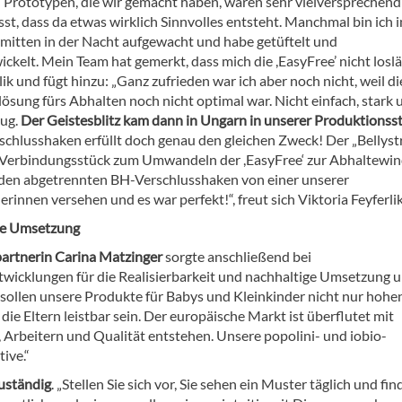
n Prototypen, die wir gemacht haben, waren sehr vielversprechend 
t, dass da etwas wirklich Sinnvolles entsteht. Manchmal bin ich i
t mitten in der Nacht aufgewacht und habe getüftelt und
ckelt. Mein Team hat gemerkt, dass mich die ,EasyFree’ nicht loslä
lik und fügt hinzu: „Ganz zufrieden war ich aber noch nicht, weil di
ösung fürs Abhalten noch nicht optimal war. Nicht einfach, stark 
nug.
Der Geistesblitz kam dann in Ungarn in unserer Produktionsst
schlusshaken erfüllt doch genau den gleichen Zweck! Der „Bellystr
s Verbindungsstück zum Umwandeln der ,EasyFree‘ zur Abhaltewin
den abgetrennten BH-Verschlusshaken von einer unserer
innen versehen und es war perfekt!“, freut sich Viktoria Feyferlik
ge Umsetzung
artnerin Carina Matzinger
sorgte anschließend bei
wicklungen für die Realisierbarkeit und nachhaltige Umsetzung 
r sollen unsere Produkte für Babys und Kleinkinder nicht nur hohe
ie Eltern leistbar sein. Der europäische Markt ist überflutet mit
 Arbeitern und Qualität entstehen. Unsere popolini- und iobio-
ive.“
zuständig
. „Stellen Sie sich vor, Sie sehen ein Muster täglich und fin