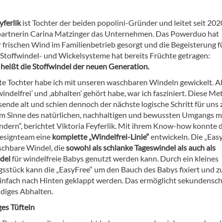
yferlik
ist Tochter der beiden popolini-Gründer und leitet seit 202
artnerin Carina Matzinger das Unternehmen. Das Powerduo hat
r frischen Wind im Familienbetrieb gesorgt und die Begeisterung f
 Stoffwindel- und Wickelsysteme hat bereits Früchte getragen:
 heißt die Stoffwindel der neuen Generation.
te Tochter habe ich mit unseren waschbaren Windeln gewickelt. Al
indelfrei’ und ,abhalten’ gehört habe, war ich fasziniert. Diese M
sende alt und schien dennoch der nächste logische Schritt für uns 
 im Sinne des natürlichen, nachhaltigen und bewussten Umgangs m
ndern“, berichtet Viktoria Feyferlik. Mit ihrem Know-how konnte 
esignteam eine
komplette „Windelfrei-Linie“
entwickeln. Die „Eas
aschbare Windel, die
sowohl als schlanke Tageswindel als auch als
del
für windelfreie Babys genutzt werden kann. Durch ein kleines
sstück kann die „EasyFree“ um den Bauch des Babys fixiert und 
infach nach Hinten geklappt werden. Das ermöglicht sekundensch
diges Abhalten.
es Tüfteln