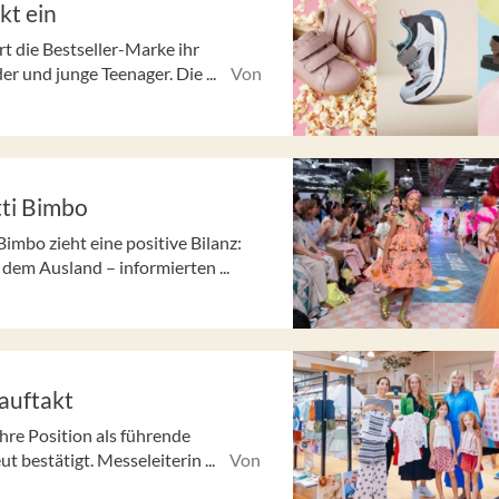
kt ein
t die Bestseller-Marke ihr
r und junge Teenager. Die ...
Von
tti Bimbo
imbo zieht eine positive Bilanz:
dem Ausland – informierten ...
auftakt
hre Position als führende
 bestätigt. Messeleiterin ...
Von