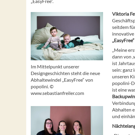
„EasyFree“.
Viktoria Fe
Geschäftsp
seitdem fü
innovative
„EasyFree“
„Meine ers
dann von ,w
ist Jahrtau
Im Mittelpunkt unserer
sein: ganz
Designgeschichten steht die neue
unseren Ki
Abhaltewindel „EasyFree“ von
popolini-D
popolini. ©
ist eine w
www.sebastianfreiler.com
Backupwin
Verbindung
Abhalten e
und einhän
Nächtelang