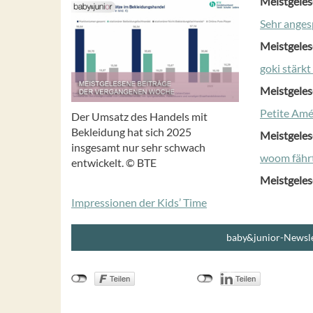
Meistgeles
Sehr ange
Meistgeles
goki stärk
Meistgeles
Petite Amé
Der Umsatz des Handels mit
Bekleidung hat sich 2025
Meistgeles
insgesamt nur sehr schwach
woom fährt
entwickelt. © BTE
Meistgeles
Impressionen der Kids’ Time
baby&junior-Newsle