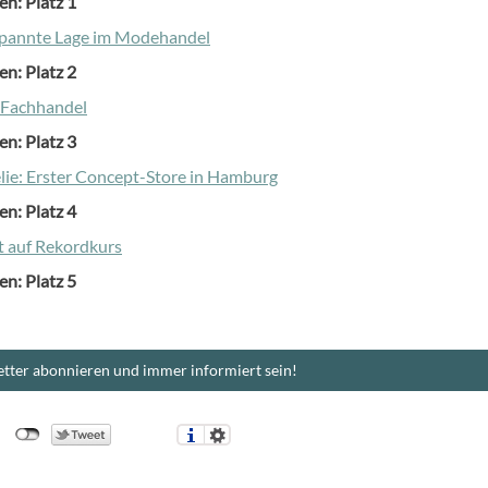
en: Platz 1
spannte Lage im Modehandel
en: Platz 2
t Fachhandel
en: Platz 3
lie: Erster Concept-Store in Hamburg
en: Platz 4
 auf Rekordkurs
en: Platz 5
tter abonnieren und immer informiert sein!