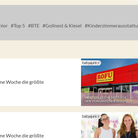
nior
Top 5
BTE
Gollnest & Kiesel
Kinderzimmerausstatt
gene Woche die größte
gene Woche die größte