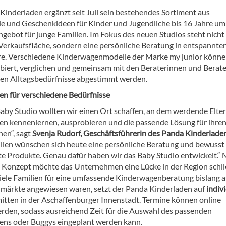
Kinderladen ergänzt seit Juli sein bestehendes Sortiment aus
 und Geschenkideen für Kinder und Jugendliche bis 16 Jahre um
ngebot für junge Familien. Im Fokus des neuen Studios steht nicht
 Verkaufsfläche, sondern eine persönliche Beratung in entspannter
. Verschiedene Kinderwagenmodelle der Marke my junior könne
biert, verglichen und gemeinsam mit den Beraterinnen und Berate
igen Alltagsbedürfnisse abgestimmt werden.
n für verschiedene Bedürfnisse
aby Studio wollten wir einen Ort schaffen, an dem werdende Elte
n kennenlernen, ausprobieren und die passende Lösung für ihren
nen“, sagt
Svenja Rudorf, Geschäftsführerin des Panda Kinderladen
ilien wünschen sich heute eine persönliche Beratung und bewusst
e Produkte. Genau dafür haben wir das Baby Studio entwickelt.“ 
Konzept möchte das Unternehmen eine Lücke in der Region schli
ele Familien für eine umfassende Kinderwagenberatung bislang a
märkte angewiesen waren, setzt der Panda Kinderladen auf
indiv
itten in der Aschaffenburger Innenstadt. Termine können online
rden, sodass ausreichend Zeit für die Auswahl des passenden
ns oder Buggys eingeplant werden kann.