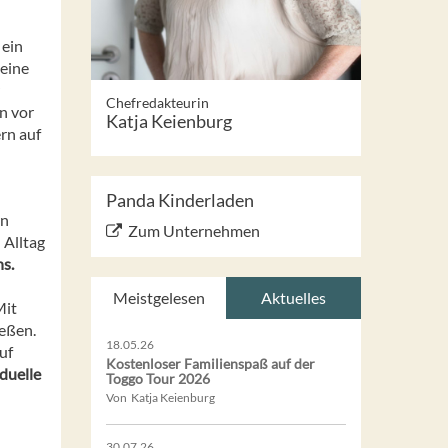
 ein
 eine
Chefredakteurin
n vor
Katja Keienburg
rn auf
Panda Kinderladen
rn
Zum Unternehmen
 Alltag
s.
Meistgelesen
Aktuelles
Mit
eßen.
18.05.26
uf
Kostenloser Familienspaß auf der
iduelle
Toggo Tour 2026
Von Katja Keienburg
30.07.26