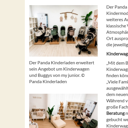
Der Panda 
Kindermode
weiteres A
klassische
Atmosphäre
Ort auspro
die jeweil
Kinderwage
Der Panda Kinderladen erweitert
„Mit dem B
sein Angebot um Kinderwagen
Kinderwage
und Buggys von my junior. ©
finden kön
Panda Kinderladen
„Viele Fam
ausgewählt
dem neuen 
Während vi
große Fach
Beratung
m
gebucht we
Kinderwage