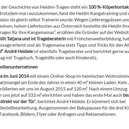
der Geschichte von Helden-Tragen steht ein
100 %-Köperkontak
 trotzdem mal rauszukommen, fand die Heldin Kangatraining und 
 dass sie gleich selbst Trainerin wurde. Wegen Lieferengpässen und
zelnen, hohen Lieferkosten aus Österreich bestellte die Heldin ihr
Tragen für ihre Kangamamas“, erzählen die Gründer auf der Websit
ißt Tatjana und ist Trageberaterin
mit Frühchenweiterbildung, ha
sage erlernt und als Tragemama stets Tipps und Tricks für den Al
d“ André Heldele
ist ebenfalls Trageberater und berichtet gerne a
ag mit Tragetuch, Tragehilfe oder auch Kindersitz.
amilienunternehmen
te im Juni 2014
mit einem Online-Shop im heimischen Wohnzimme
latzmangel am Ende des Jahres in einen 40 m² kleinen Laden. Kein 
größerten wir uns im August 2015 auf 120 m². Nach einem Umzug
r uns jetzt auf 333 m² einrichten und haben das erste Mal auch
bis
direkt vor der Tür
“, berichtet André Heldele. Er kümmert sich bei
 Bestellbearbeitung. Ausgenommen der Babypausen für die drei K
 Facebook, Bildern, Flyer oder Anfragen und Reklamationen.