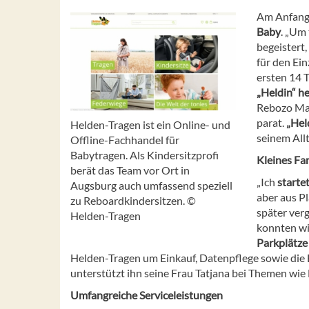
Am Anfang 
Baby
. „Um
begeistert,
für den Ein
ersten 14 
„Heldin“ he
Rebozo Mas
parat.
„Hel
Helden-Tragen ist ein Online- und
seinem Allt
Offline-Fachhandel für
Babytragen. Als Kindersitzprofi
Kleines F
berät das Team vor Ort in
„Ich
starte
Augsburg auch umfassend speziell
aber aus P
zu Reboardkindersitzen. ©
später ver
Helden-Tragen
konnten wi
Parkplätze 
Helden-Tragen um Einkauf, Datenpflege sowie die
unterstützt ihn seine Frau Tatjana bei Themen wie
Umfangreiche Serviceleistungen