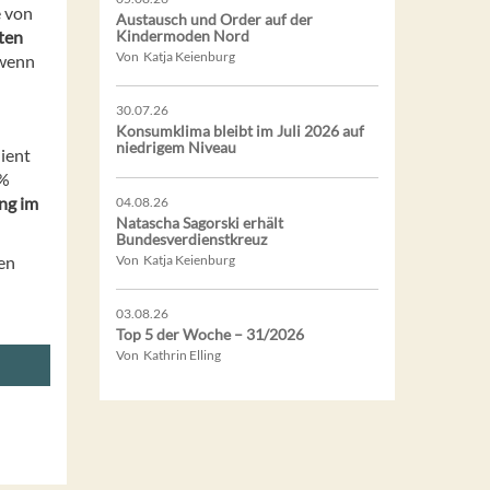
e von
Austausch und Order auf der
ten
Kindermoden Nord
Von Katja Keienburg
 wenn
30.07.26
Konsumklima bleibt im Juli 2026 auf
niedrigem Niveau
ient
 %
ng im
04.08.26
Natascha Sagorski erhält
Bundesverdienstkreuz
en
Von Katja Keienburg
03.08.26
Top 5 der Woche – 31/2026
Von Kathrin Elling