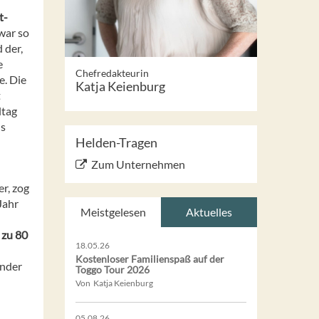
t-
war so
 der,
e
Chefredakteurin
e. Die
Katja Keienburg
t
ltag
us
Helden-Tragen
Zum Unternehmen
r, zog
Jahr
Meistgelesen
Aktuelles
 zu 80
18.05.26
Kostenloser Familienspaß auf der
inder
Toggo Tour 2026
Von Katja Keienburg
05.08.26