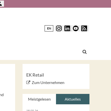
EN
EK Retail
Zum Unternehmen
and
Meistgelesen
Aktuelles
18.05.26