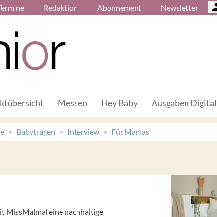
Termine
Redaktion
Abonnement
Newsletter
ktübersicht
Messen
Hey Baby
Ausgaben Digital
de
Babytragen
Interview
Für Mamas
it MissMalmal eine nachhaltige