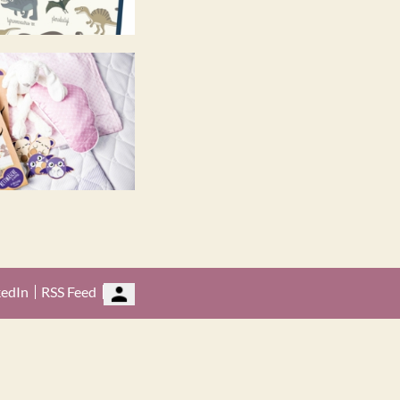
kedIn
RSS Feed