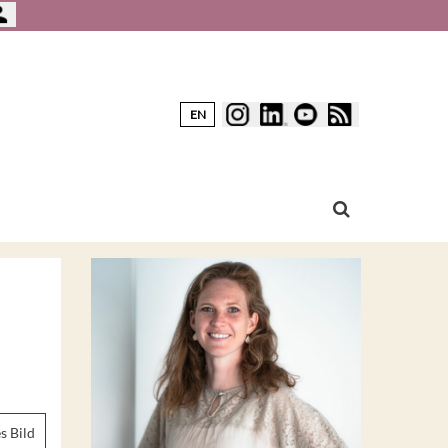
EN
s Bild