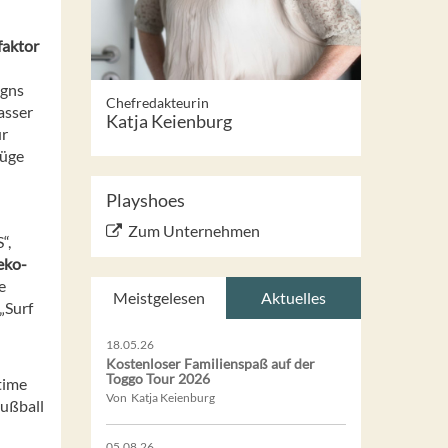
faktor
igns
Chefredakteurin
asser
Katja Keienburg
ur
züge
Playshoes
Zum Unternehmen
“,
eko-
e
Meistgelesen
Aktuelles
„Surf
18.05.26
Kostenloser Familienspaß auf der
Toggo Tour 2026
time
Von Katja Keienburg
Fußball
05.08.26