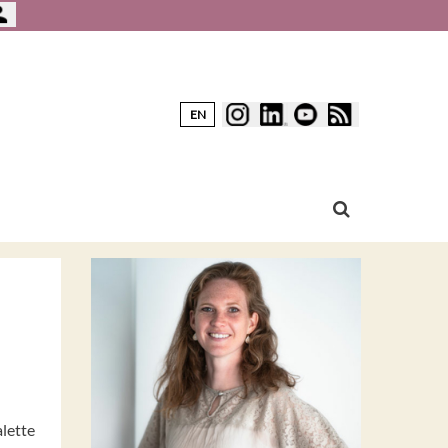
EN
lette