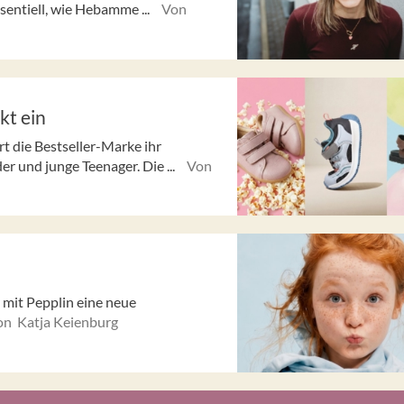
entiell, wie Hebamme ...
Von
kt ein
t die Bestseller-Marke ihr
r und junge Teenager. Die ...
Von
mit Pepplin eine neue
on Katja Keienburg