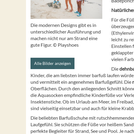
Badeponch
Natürliche
Für die Fü
Die modernen Designs gibt es in
überzeugen
unterschiedlicher Ausführung und
(Ethylenvi
machen nicht nur am Strand eine
leicht zu r
gute Figur. © Playshoes
Einstellen
geklappter 
vielen Farb
Alle Bilder anzeigen
Die
dehnba
Kinder, die am liebsten immer barfuß laufen würde
und vermittelt ein angenehmes Barfußgefühl. Die
Oberflächen. Durch den anliegenden Schnitt könne
die Aquasocken empfindliche Kinderfüße vor Verle
Insektenstiche. Ob im Urlaub am Meer, im Freibad,
sind vielseitig einsetzbar und auch für kleine Kra
Die beliebten Barfußschuhe mit rutschhemmender T
Laufgefühl. Sie schützen die Füße vor heißem Sand 
perfekte Begleiter für Strand, See und Pool. Je na