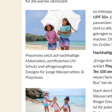
für die warme Jahreszeit.
Im Mittelp
UPF 50+
. 
passenden 
sind so all
getragen w
machen. Di
bis Größe 
Nachhaltig 
Playshoes setzt auf nachhaltige
„Einige Ar
Materialien, zertifizierten UV-
erklärt
Pla
Schutz und alltagstaugliche
Tex 100 zer
Designs für junge Wasserratten. ©
neuen Serie
Playshoes
Bus“ bei d
Nach dem 
Wasserratte
Ringel-Des
ist für je