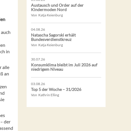
Austausch und Order auf der
Kindermoden Nord
Von Katja Keienburg
len
04.08.26
n auch
Natascha Sagorski erhält
Bundesverdienstkreuz
ten
Von Katja Keienburg
ich in
30.07.26
Konsumklima bleibt im Juli 2026 auf
 alle
niedrigem Niveau
uß an
03.08.26
tzen
Top 5 der Woche – 31/2026
und
Von Kathrin Elling
sie
hes
 – der
passend