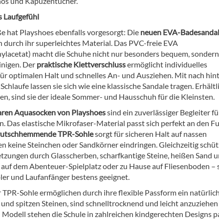
os und Kapuzentücher.
s Laufgefühl
ße hat Playshoes ebenfalls vorgesorgt: Die
neuen EVA-Badesanda
 durch ihr superleichtes Material. Das PVC-freie EVA
nylacetat) macht die Schuhe nicht nur besonders bequem, sonder
einigen. Der
praktische Klettverschluss
ermöglicht individuelles
 für optimalen Halt und schnelles An- und Ausziehen. Mit nach hin
Schlaufe lassen sie sich wie eine klassische Sandale tragen. Erhältl
en, sind sie der ideale Sommer- und Hausschuh für die Kleinsten.
ren Aquasocken von Playshoes
sind ein zuverlässiger Begleiter für
n. Das elastische Mikrofaser-Material passt sich perfekt an den F
rutschhemmende TPR-Sohle
sorgt für sicheren Halt auf nassen
n keine Steinchen oder Sandkörner eindringen. Gleichzeitig schü
tzungen durch Glasscherben, scharfkantige Steine, heißen Sand 
 auf dem Abenteuer-Spielplatz oder zu Hause auf Fliesenboden – 
bbler und Laufanfänger bestens geeignet.
PR-Sohle ermöglichen durch ihre flexible Passform ein natürlic
und spitzen Steinen, sind schnelltrocknend und leicht anzuziehen
ch Modell stehen die Schule in zahlreichen kindgerechten Designs 