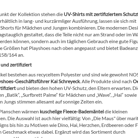
unkt der Kollektion stehen die
UV-Shirts mit zertifiziertem Schutz
Erhältlich in lang- und kurzärmliger Ausführung, lassen sie sich mit
Shorts für Mädchen und Jungen kombinieren. Die modernen Des
tagstauglich gestaltet, dass die Teile nicht nur am Strand oder im W
erden können, sondern auch im täglichen Gebrauch eine gute Fig
e Größen hat Playshoes nach oben angepasst und bietet Badean
158/164 an.
und zertifiziert
tikel bestehen aus recyceltem Polyester und sind wie gewohnt NOS
yshoes-Geschäftsführer Kai Schreyeck
. Alle Produkte sind nach
O
tifiziert
und bieten den hohen UV-Schutz, den Eltern erwarten. Di
n „Batik“, „Surfbrett Palme“ für Mädchen und „Wave“, „Hai“ sowie 
en Jungs stimmen allesamt auf sonnige Zeiten ein.
Planschen wärmen
kuschelige Fleece-Bademäntel
die kleinen
n. Die Auswahl ist auch hier vielfältig: Von „Die Maus" über mari
igns bis hin zu Motiven wie Dino, Hai, Herzchen, Erdbeeren oder 
den Geschmack etwas dabei. Ergänzt wird das Sortiment durch