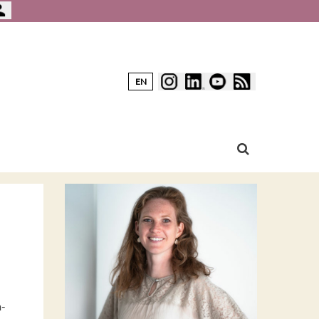
EN
m-