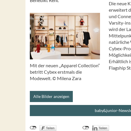
Benedikt Renc
Die neue K
erweitert 
und Connec
Varsity-ins
wird der L
Mittelpunkt
natürliche
Cybex-Prod
Möglichkei
Erhältlich 
Mit der neuen „Apparel Collection“
Flagship St
betritt Cybex erstmals die
Modewelt. © Milena Zara
Alle Bilder anzeigen
baby&junior-Newsle