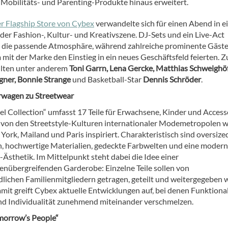
r Mobilitäts- und Parenting-Produkte hinaus erweitert.
er Flagship Store von Cybex
verwandelte sich für einen Abend in e
der Fashion-, Kultur- und Kreativszene. DJ-Sets und ein Live-Act
r die passende Atmosphäre, während zahlreiche prominente Gäst
mit der Marke den Einstieg in ein neues Geschäftsfeld feierten. Z
lten unter anderem
Toni Garrn, Lena Gercke, Matthias Schweighöf
ner, Bonnie Strange
und Basketball-Star
Dennis Schröder
.
rwagen zu Streetwear
el Collection“ umfasst 17 Teile für Erwachsene, Kinder und Access
von den Streetstyle-Kulturen internationaler Modemetropolen w
York, Mailand und Paris inspiriert. Charakteristisch sind oversize
n, hochwertige Materialien, gedeckte Farbwelten und eine moder
Ästhetik. Im Mittelpunkt steht dabei die Idee einer
enübergreifenden Garderobe: Einzelne Teile sollen von
dlichen Familienmitgliedern getragen, geteilt und weitergegeben
mit greift Cybex aktuelle Entwicklungen auf, bei denen Funktional
d Individualität zunehmend miteinander verschmelzen.
omorrow’s People“