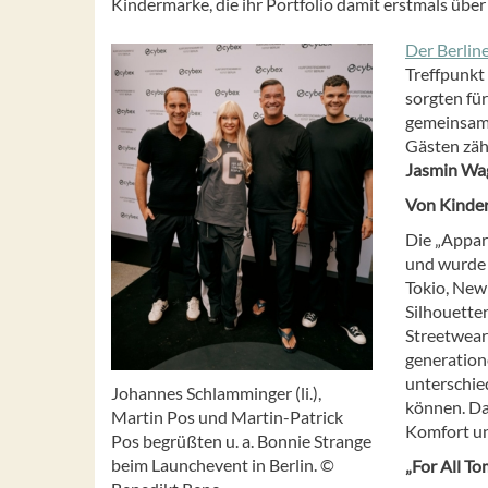
Kindermarke, die ihr Portfolio damit erstmals übe
Der Berlin
Treffpunkt 
sorgten fü
gemeinsam 
Gästen zäh
Jasmin Wag
Von Kinde
Die „Appar
und wurde 
Tokio, New 
Silhouette
Streetwear-
generation
unterschie
Johannes Schlamminger (li.),
können. Da
Martin Pos und Martin-Patrick
Komfort un
Pos begrüßten u. a. Bonnie Strange
beim Launchevent in Berlin. ©
„For All T