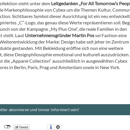
ollektion steht unter dem
Leitgedanken „For All Tomorrow’s Peop
die Markenphilosophie von Cybex um die Themen Kultur, Commun
tion. Sichtbares Symbol dieser Ausrichtung ist ein neu entwickelt
piriertes „C“-Logo, das genau diese Werte repräsentieren soll. Beg
aunch von der Kampagne „My Plus One“, die reale Familien in den
 stellt. Laut
Unternehmensgründer Martin Pos
sei Fashion eine
 Weiterentwicklung der Marke: Design habe seit jeher im Zentrum 
ukte gestanden. Mit Bekleidung eröffne sich nun eine weitere
t, diese Designphilosophie emotional und kulturell auszudrücken.
ist die „Apparel Collection“ ausschließlich in ausgewählten Cybex
ores in Berlin, Paris, Prag und Amsterdam sowie in New York.
tter abonnieren und immer informiert sein!