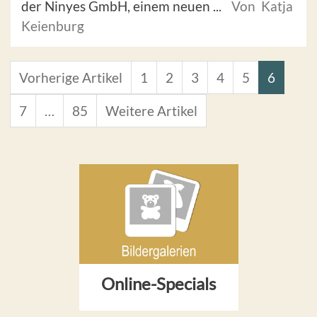
der Ninyes GmbH, einem neuen ...
Von Katja
Keienburg
Vorherige Artikel
1
2
3
4
5
6
7
…
85
Weitere Artikel
Online-Specials