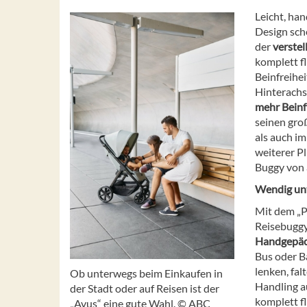
Leicht, ha
Design sch
der
verstel
komplett fl
Beinfreihei
Hinterachs
mehr Beinf
seinen gro
als auch im
weiterer P
Buggy von 
Wendig unt
Mit dem „P
Reisebuggy
Handgepä
Bus oder B
lenken, fal
Ob unterwegs beim Einkaufen in
Handling a
der Stadt oder auf Reisen ist der
komplett f
„Avus“ eine gute Wahl. © ABC