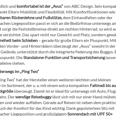
ndlich und
komfortabel ist der „Avus“
von ABC Design. Sein kompa
enkt Eltern Mobilität und Flexibilität. Mit Komfortfunktionen wie
lbaren Rückenlehne und Fußstütze,
dem Einhandfalten oder der
achen Liegeposition passt er sich an die Bedürfnisse unterwegs an
t sorgt die Feststellbremse direkt am rechten Hinterrad; so wird au
e verzichtet. Das spart nicht nur Gewicht und Platz, sondern gew
reiheit beim Schieben
– gerade für große Eltern ein Pluspunkt. Mi
ßen Vorder- und Hinterrädern überzeugt der „Avus“ sowohl in der
 Gelände, unterstützt durch die integrierte Federung des Buggys. 
luspunkt: Die
Standalone-Funktion und Transportsicherung
lasse
alleine stehen.
erwegs im „Ping Two“
ing Two“ hat der Hersteller einen weiteren leichten und kleinen
 im Sortiment, der u. a. mit einem extra kompakten
Faltmaß bis au
ckgröße
überzeugt. Damit ist er ideal für unterwegs mit Auto, Flug
ahn. Der
wendige Reisebuggy
lässt sich mit nur einer Hand mühel
ten und wieder auffalten. Gerade auf Reisen ist neben dem praktis
uch der Komfort für das Kind wichtig. Dank gepolstertem Sitz mit
lacher Liegeposition und großzügigem
Sonnendach mit UPF 50+