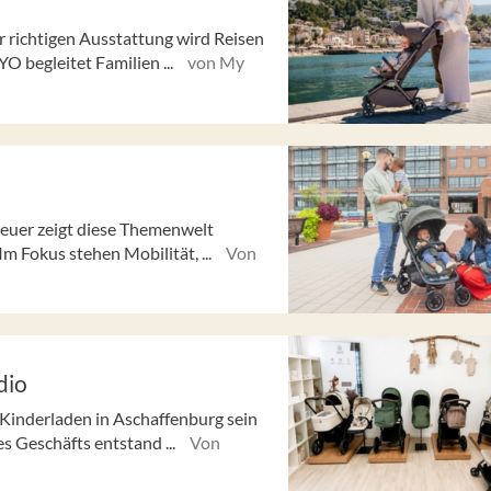
r richtigen Ausstattung wird Reisen
O begleitet Familien ...
von My
euer zeigt diese Themenwelt
m Fokus stehen Mobilität, ...
Von
dio
Kinderladen in Aschaffenburg sein
s Geschäfts entstand ...
Von