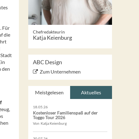
ktes
. Für
Chefredakteurin
f die
Katja Keienburg
ährt
t
 Stadt
ABC Design
Ein
n den
Zum Unternehmen
Meistgelesen
Aktuelles
f
18.05.26
zeug,
Kostenloser Familienspaß auf der
os
Toggo Tour 2026
chen
Von Katja Keienburg
30.07.26