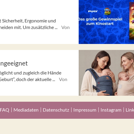
t Sicherheit, Ergonomie und
eiden mit. Um zusätzliche ...
Von
ungeeignet
öglicht und zugleich die Hände
eburt“, doch der aktuelle ...
Von
FAQ
Mediadaten
Datenschutz
Impressum
Instagram
Lin