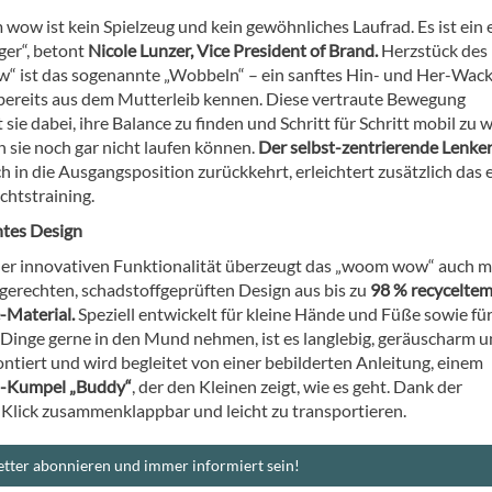
wow ist kein Spielzeug und kein gewöhnliches Laufrad. Es ist ein 
er“, betont
Nicole Lunzer, Vice President of Brand.
Herzstück des
 ist das sogenannte „Wobbeln“ – ein sanftes Hin- und Her-Wack
bereits aus dem Mutterleib kennen. Diese vertraute Bewegung
 sie dabei, ihre Balance zu finden und Schritt für Schritt mobil zu 
n sie noch gar nicht laufen können.
Der selbst-zentrierende Lenke
 in die Ausgangsposition zurückkehrt, erleichtert zusätzlich das 
chtstraining.
tes Design
er innovativen Funktionalität überzeugt das „woom wow“ auch m
gerechten, schadstoffgeprüften Design aus bis zu
98 % recycelte
Material.
Speziell entwickelt für kleine Hände und Füße sowie fü
e Dinge gerne in den Mund nehmen, ist es langlebig, geräuscharm 
tiert und wird begleitet von einer bebilderten Anleitung, einem
n-Kumpel „Buddy“
, der den Kleinen zeigt, wie es geht. Dank der
m Klick zusammenklappbar und leicht zu transportieren.
tter abonnieren und immer informiert sein!