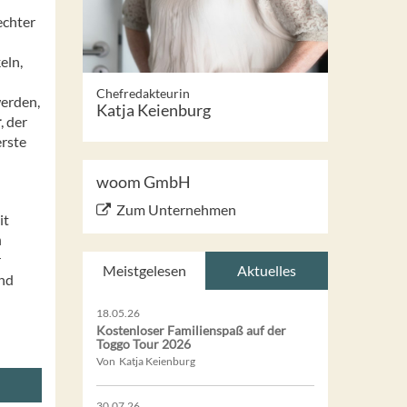
echter
eln,
Chefredakteurin
werden,
Katja Keienburg
r
, der
erste
woom GmbH
Zum Unternehmen
it
m
r
Meistgelesen
Aktuelles
und
18.05.26
Kostenloser Familienspaß auf der
Toggo Tour 2026
Von Katja Keienburg
30.07.26