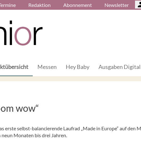
Termine
Redaktion
Abonnement
Newsletter
ktübersicht
Messen
Hey Baby
Ausgaben Digital
woom wow“
erste selbst-balancierende Laufrad „Made in Europe“ auf den M
n neun Monaten bis drei Jahren.