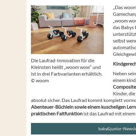
„Das woom 
Gamechang
„woom wow“
das Babys 
unterstützt
selbst wen
automatisch
Gleichgewi
Die Laufrad-Innovation für die
Kindgerech
Kleinsten heißt „woom wow“ und
Neben sein
ist in drei Farbvarianten erhältlich.
einem kind
© woom
Composite-
Kinder, di
absolut sicher. Das Laufrad kommt komplett vormon
Abenteuer-Büchlein sowie einem kuscheligen Ler
praktischen Faltfunktion
ist das Laufrad mit eine
baby&junior-Newsle