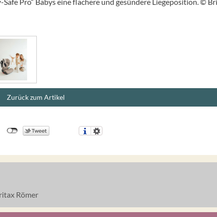
y-Safe Pro“ Babys eine flachere und gesündere Liegeposition. © Br
Zurück zum Artikel
ritax Römer