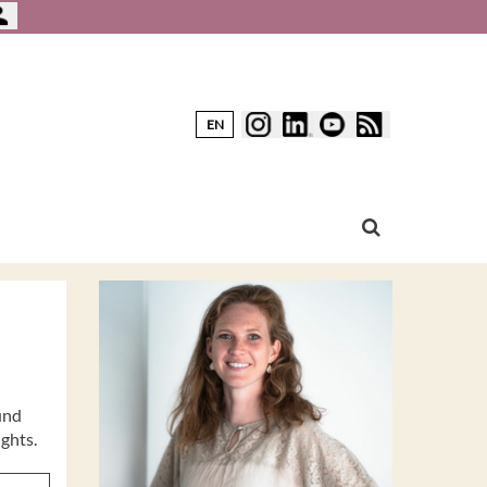
EN
und
ghts.