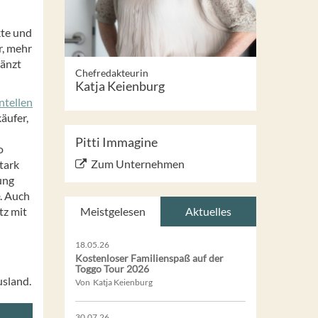
kte und
r, mehr
gänzt
Chefredakteurin
Katja Keienburg
ntellen
äufer,
Pitti Immagine
o
Zum Unternehmen
tark
ung
. Auch
tz mit
Meistgelesen
Aktuelles
18.05.26
Kostenloser Familienspaß auf der
Toggo Tour 2026
usland.
Von Katja Keienburg
30.07.26