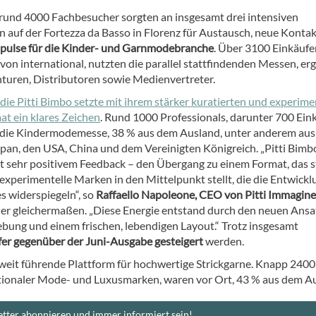
rund 4000 Fachbesucher sorgten an insgesamt drei intensiven
 auf der Fortezza da Basso in Florenz für Austausch, neue Konta
pulse für die Kinder- und Garnmodebranche
. Über 3100 Einkäufe
von international, nutzten die parallel stattfindenden Messen, er
turen, Distributoren sowie Medienvertreter.
die Pitti Bimbo setzte mit ihrem stärker kuratierten und experime
t ein klares Zeichen
. Rund 1000 Professionals, darunter 700 Eink
die Kindermodemesse, 38 % aus dem Ausland, unter anderem aus
apan, den USA, China und dem Vereinigten Königreich. „Pitti Bimb
mit sehr positivem Feedback – den Übergang zu einem Format, das s
 experimentelle Marken in den Mittelpunkt stellt, die die Entwickl
s widerspiegeln“, so
Raffaello Napoleone, CEO von Pitti Immagine
er gleichermaßen. „Diese Energie entstand durch den neuen Ansa
ung und einem frischen, lebendigen Layout.“ Trotz insgesamt
fer gegenüber der Juni-Ausgabe gesteigert
werden.
 weltweit führende Plattform für hochwertige Strickgarne. Knapp 2400
ationaler Mode- und Luxusmarken, waren vor Ort, 43 % aus dem A
tter abonnieren und immer informiert sein!