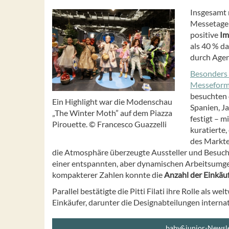
Insgesamt 
Messetagen
positive
Im
als 40 % da
durch Agen
Besonders 
Messeforma
besuchten 
Ein Highlight war die Modenschau
Spanien, J
„The Winter Moth” auf dem Piazza
festigt – 
Pirouette. © Francesco Guazzelli
kuratierte,
des Markte
die Atmosphäre überzeugte Aussteller und Besuch
einer entspannten, aber dynamischen Arbeitsumgeb
kompakterer Zahlen konnte die
Anzahl der Einkäu
Parallel bestätigte die Pitti Filati ihre Rolle als
Einkäufer, darunter die Designabteilungen intern
baby&junior-Newsle